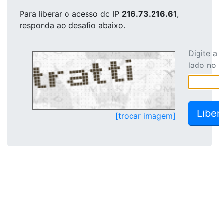
Para liberar o acesso
do IP
216.73.216.61
,
responda ao desafio abaixo.
Digite 
lado no
[trocar imagem]